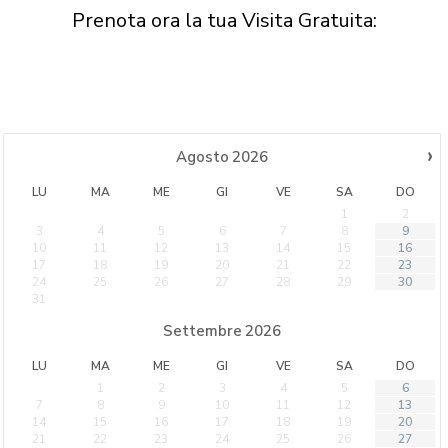
Prenota ora la tua Visita Gratuita:
›
Agosto
2026
LU
MA
ME
GI
VE
SA
DO
1
2
3
4
5
6
7
8
9
10
11
12
13
14
15
16
17
18
19
20
21
22
23
24
25
26
27
28
29
30
31
Settembre
2026
LU
MA
ME
GI
VE
SA
DO
1
2
3
4
5
6
7
8
9
10
11
12
13
14
15
16
17
18
19
20
21
22
23
24
25
26
27