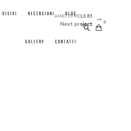
 VISIVI
RECENSIONI
BLOG
AMICI DI MOLE 83
0
Next project
GALLERY
CONTATTI