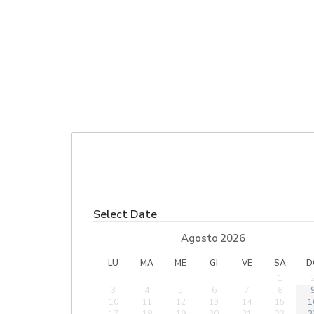
Select Date
Agosto
2026
LU
MA
ME
GI
VE
SA
D
1
3
4
5
6
7
8
10
11
12
13
14
15
1
17
18
19
20
21
22
2