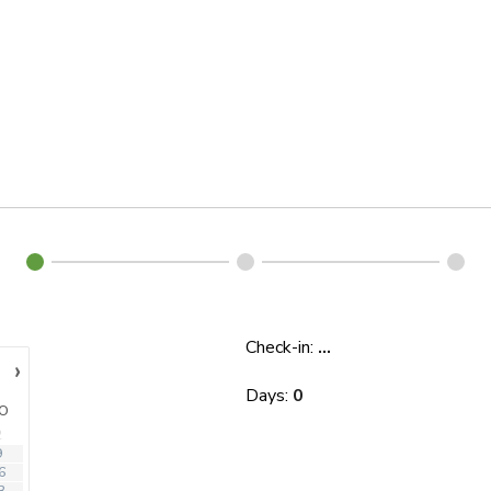
Check-in:
...
›
Days:
0
O
2
9
6
3