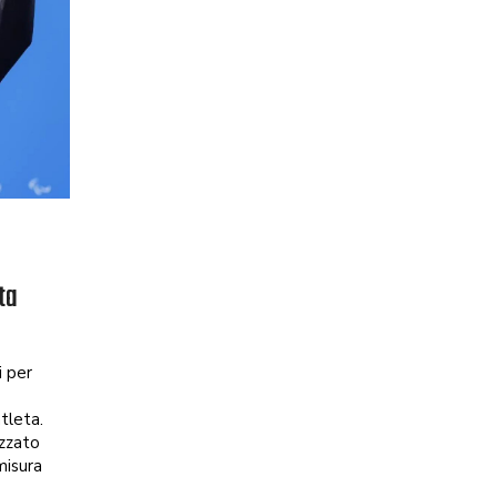
ta
i per
tleta.
izzato
misura